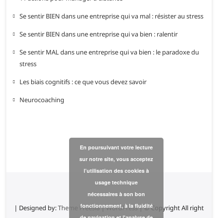
Se sentir BIEN dans une entreprise qui va mal : résister au stress
Se sentir BIEN dans une entreprise qui va bien : ralentir
Se sentir MAL dans une entreprise qui va bien : le paradoxe du
stress
Les biais cognitifs : ce que vous devez savoir
Neurocoaching
En poursuivant votre lecture
sur notre site, vous acceptez
l’utilisation des cookies à
usage technique
nécessaires à son bon
fonctionnement, à la fluidité
| Designed by:
Theme Freesia
|
WordPress
| © Copyright All right
de navigation et l'analyse de